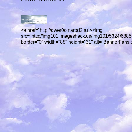
<a href="http://dwer0o.narod2.ru"><img
src="http://img101.imageshack.us/img101/5324/68
border="0" width="88" height="31" alt="BannerFans.